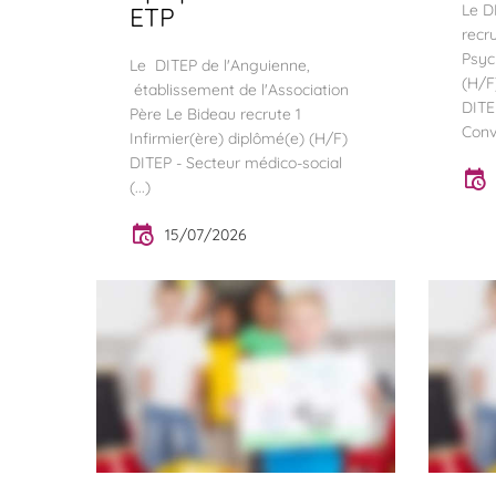
Le D
ETP
recr
Psyc
Le DITEP de l'Anguienne,
(H/F
établissement de l'Association
DITE
Père Le Bideau recrute 1
Conve
Infirmier(ère) diplômé(e) (H/F)
DITEP - Secteur médico-social
(...)
15/07/2026