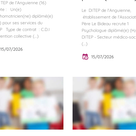
ITEP de l'Anguienne (16)
ute : Un(e)
Le DITEP de l'Anguienne,
homotricien(ne) diplômé(e)
établissement de l'Associat
) pour ses services du
Père Le Bideau recrute 1
P Type de contrat : C.D.I
Psychologue diplômé(e) (H
ntion collective (...)
DITEP - Secteur médico-soci
(...)
15/07/2026
15/07/2026