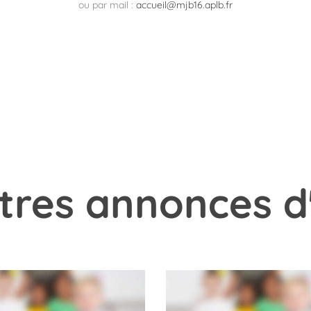
ou par mail :
accueil@mjb16.aplb.fr
tres annonces d