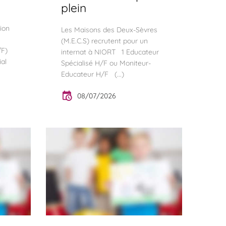
plein
ion
Les Maisons des Deux-Sèvres
(M.E.C.S) recrutent pour un
/F)
internat à NIORT 1 Educateur
al
Spécialisé H/F ou Moniteur-
Educateur H/F (...)
08/07/2026