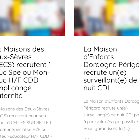
s Maisons des
La Maison
ux-Sèvres
d'Enfants
ECS) recrutent 1
Dordogne Périg
uc Spé ou Mon-
recrute un(e)
uc H/F CDD
surveillant(e) de
mpl congé
nuit CDI
ternité
La Maison d'Enfants Dordo
Périgord recrute un(e)
Maisons des Deux-Sèvres
surveillant(e) de nuit CDI p
.C.S) recrutent pour son
à pourvoir dès que possibl
rnat à CELLES SUR BELLE 1
Vous garantissez la (...)
ateur Spécialisé H/F ou
teur-Educateur H/F CDD –