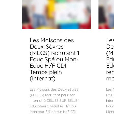
Les Maisons des
Le
Deux-Sèvres
De
(MECS) recrutent 1
(M
Educ Spé ou Mon-
Ed
Educ H/F CDI
Ed
Temps plein
re
(internat)
ma
Les Maisons des Deux-Sèvres
Les 
(M.E.C.S) recrutent pour son
(M.E
internat à CELLES SUR BELLE 1
inte
Educateur Spécialisé H/F ou
Educ
Moniteur-Educateur H/F CDI
Moni