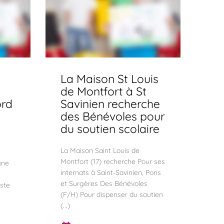
La Maison St Louis
de Montfort à St
ord
Savinien recherche
des Bénévoles pour
du soutien scolaire
La Maison Saint Louis de
Montfort (17) recherche Pour ses
gne
internats à Saint-Savinien, Pons
et Surgères Des Bénévoles
oste
(F/H) Pour dispenser du soutien
e
(...)