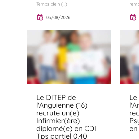
Temps plein (...)
remp
05/08/2026
Le DITEP de
Le
l'Anguienne (16)
l'A
recrute un(e)
re
Infirmier(ère)
Ps
diplomé(e) en CDI
en
Tps partiel 0.40