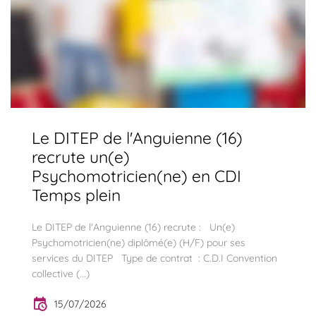
Le DITEP de l'Anguienne (16)
recrute un(e)
Psychomotricien(ne) en CDI
Temps plein
Le DITEP de l'Anguienne (16) recrute : Un(e)
Psychomotricien(ne) diplômé(e) (H/F) pour ses
services du DITEP Type de contrat : C.D.I Convention
collective (...)
15/07/2026