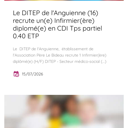
Le DITEP de l'Anguienne (16)
recrute un(e) Infirmier(ère)
diplomé(e) en CDI Tps partiel
0.40 ETP
Le DITEP de l'Anguienne, établissement de
l'Association Père Le Bideau recrute 1 Infirmier(ère)
diplômé(e) (H/F) DITEP - Secteur médico-social (...)
15/07/2026