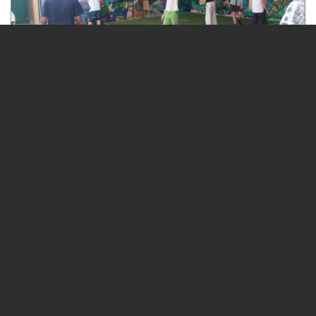
01/07/2026
MESJ - Fête des voisins
Le site des Pyrénées organisait pour la troisième
année consécutive la « Fête des voisins ». Il s'agit
d'un réel moment de partage instauré (...)