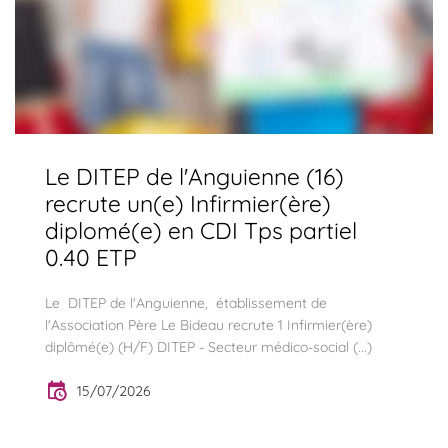
Le DITEP de l'Anguienne (16)
recrute un(e) Infirmier(ère)
diplomé(e) en CDI Tps partiel
0.40 ETP
Le DITEP de l'Anguienne, établissement de
l'Association Père Le Bideau recrute 1 Infirmier(ère)
diplômé(e) (H/F) DITEP - Secteur médico-social (...)
15/07/2026