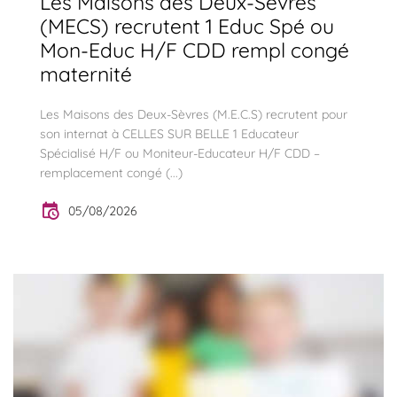
Les Maisons des Deux-Sèvres
(MECS) recrutent 1 Educ Spé ou
Mon-Educ H/F CDD rempl congé
maternité
Les Maisons des Deux-Sèvres (M.E.C.S) recrutent pour
son internat à CELLES SUR BELLE 1 Educateur
Spécialisé H/F ou Moniteur-Educateur H/F CDD –
remplacement congé (...)
05/08/2026