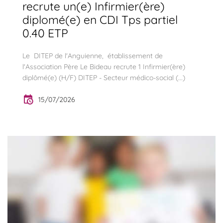
recrute un(e) Infirmier(ère)
diplomé(e) en CDI Tps partiel
0.40 ETP
Le DITEP de l'Anguienne, établissement de
l'Association Père Le Bideau recrute 1 Infirmier(ère)
diplômé(e) (H/F) DITEP - Secteur médico-social (...)
15/07/2026