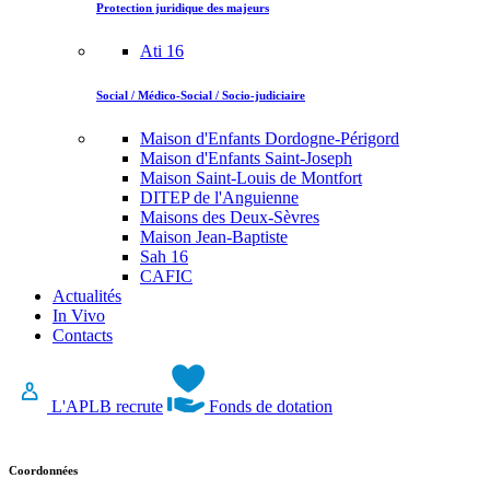
Protection juridique des majeurs
Ati 16
Social / Médico-Social / Socio-judiciaire
Maison d'Enfants Dordogne-Périgord
Maison d'Enfants Saint-Joseph
Maison Saint-Louis de Montfort
DITEP de l'Anguienne
Maisons des Deux-Sèvres
Maison Jean-Baptiste
Sah 16
CAFIC
Actualités
In Vivo
Contacts
L'APLB recrute
Fonds de dotation
Coordonnées