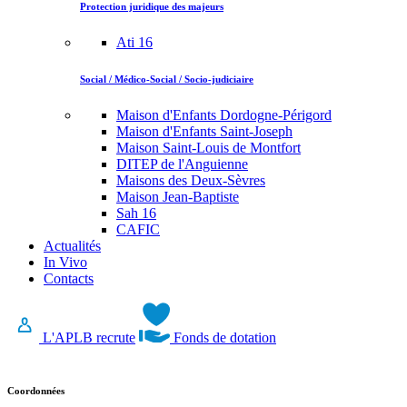
Protection juridique des majeurs
Ati 16
Social / Médico-Social / Socio-judiciaire
Maison d'Enfants Dordogne-Périgord
Maison d'Enfants Saint-Joseph
Maison Saint-Louis de Montfort
DITEP de l'Anguienne
Maisons des Deux-Sèvres
Maison Jean-Baptiste
Sah 16
CAFIC
Actualités
In Vivo
Contacts
L'APLB recrute
Fonds de dotation
Coordonnées