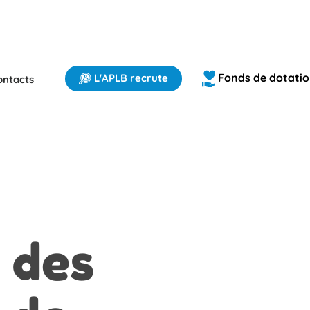
Fonds de dotati
L'APLB recrute
ontacts
 des