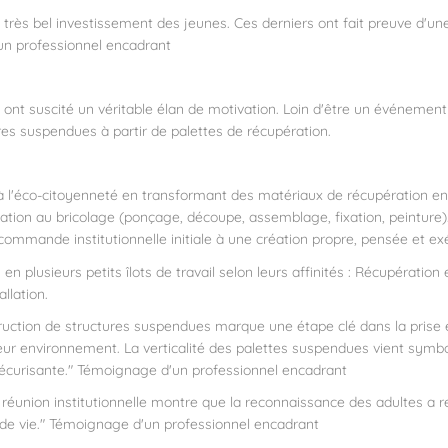
e très bel investissement des jeunes. Ces derniers ont fait preuve d'u
n professionnel encadrant
 ont suscité un véritable élan de motivation. Loin d'être un événement
ières suspendues à partir de palettes de récupération.
s à l'éco-citoyenneté en transformant des matériaux de récupération en 
tion au bricolage (ponçage, découpe, assemblage, fixation, peinture)
 commande institutionnelle initiale à une création propre, pensée et ex
s en plusieurs petits îlots de travail selon leurs affinités : Récupéra
llation.
truction de structures suspendues marque une étape clé dans la prise 
leur environnement. La verticalité des palettes suspendues vient symbol
écurisante."
Témoignage d'un professionnel encadrant
a réunion institutionnelle montre que la reconnaissance des adultes a r
de vie."
Témoignage d'un professionnel encadrant