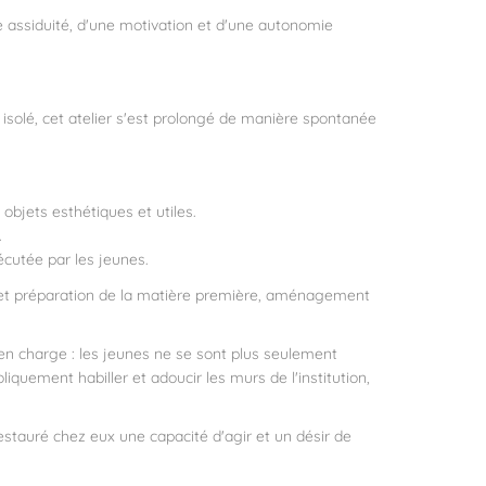
ne assiduité, d'une motivation et d'une autonomie
 isolé, cet atelier s'est prolongé de manière spontanée
objets esthétiques et utiles.
.
écutée par les jeunes.
tion et préparation de la matière première, aménagement
en charge : les jeunes ne se sont plus seulement
iquement habiller et adoucir les murs de l'institution,
estauré chez eux une capacité d'agir et un désir de