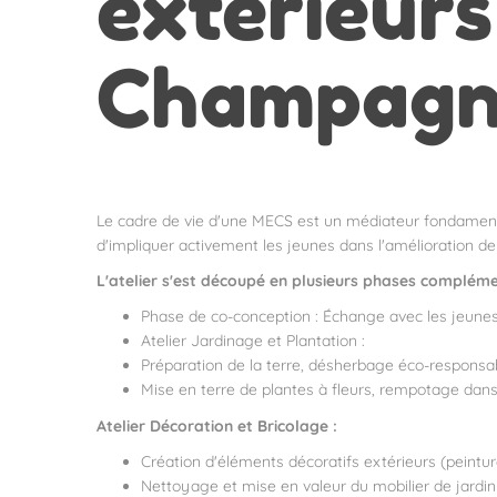
extérieurs
Champagn
Le cadre de vie d'une MECS est un médiateur fondamental 
d'impliquer activement les jeunes dans l'amélioration de 
L'atelier s'est découpé en plusieurs phases compléme
Phase de co-conception : Échange avec les jeunes s
Atelier Jardinage et Plantation :
Préparation de la terre, désherbage éco-responsab
Mise en terre de plantes à fleurs, rempotage dans 
Atelier Décoration et Bricolage :
Création d'éléments décoratifs extérieurs (peintu
Nettoyage et mise en valeur du mobilier de jardin 