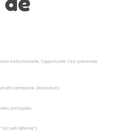
 de
on institutionnelle, l'opportunité s'est présentée
uhaité (ambiance, disposition).
rées principales.
"accueil/détente").