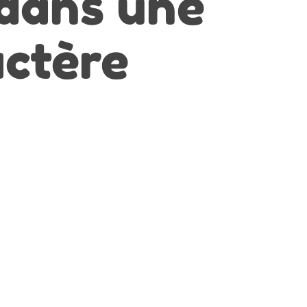
 dans une
actère