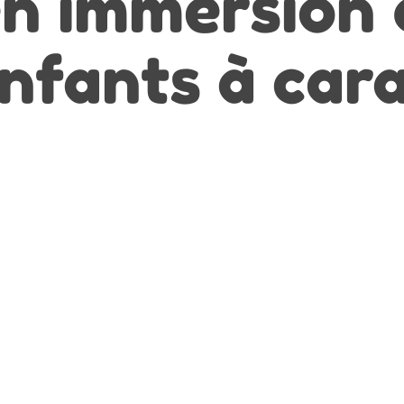
, en immersion
nfants à car
!