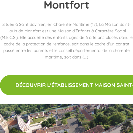
Montfort
Située à Saint Savinien, en Charente-Maritime (17), La Maison Saint-
Louis de Montfort est une Maison d'Enfants à Caractère Social
(M.E.C.S.). Elle accueille des enfants agés de 6 à 16 ans placés dans le
cadre de la protection de l'enfance, soit dans le cadre d'un contrat
passé entre les parents et le conseil départemental de la charente
maritime, soit dans (...)
DÉCOUVRIR L'ÉTABLISSEMENT MAISON SAIN