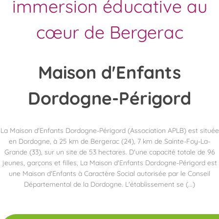
immersion éducative au
cœur de Bergerac
Maison
d'Enfants
Dordogne-Périgord
La Maison d'Enfants Dordogne-Périgord (Association APLB) est située
en Dordogne, à 25 km de Bergerac (24), 7 km de Sainte-Foy-La-
Grande (33), sur un site de 53 hectares. D'une capacité totale de 96
jeunes, garçons et filles, La Maison d'Enfants Dordogne-Périgord est
une Maison d'Enfants à Caractère Social autorisée par le Conseil
Départemental de la Dordogne. L'établissement se (...)