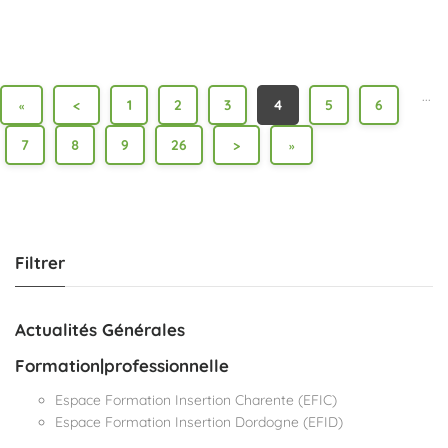
...
<
1
2
3
4
5
6
«
7
8
9
26
>
»
Filtrer
Actualités Générales
Formation|professionnelle
Espace Formation Insertion Charente (EFIC)
Espace Formation Insertion Dordogne (EFID)