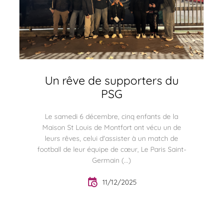
Un rêve de supporters du
PSG
Le samedi 6 décembre, cinq enfants de la
Maison St Louis de Montfort ont vécu un de
leurs rêves, celui d'assister à un match de
football de leur équipe de cœur, Le Paris Saint-
Germain (...)
11/12/2025